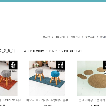
50x120cm 테라
아모르 복도카페트 주방매트 블루
인테리어용 소품카펫 
900원
23,900원
13,900원