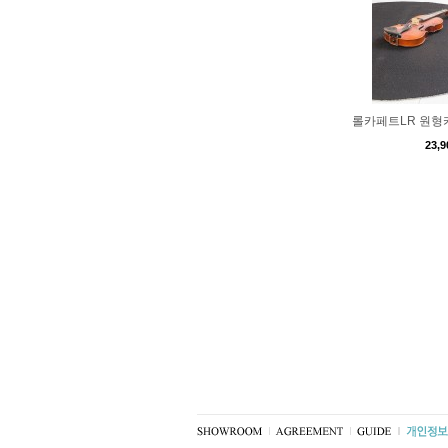
롤카페트LR 원형카
23,