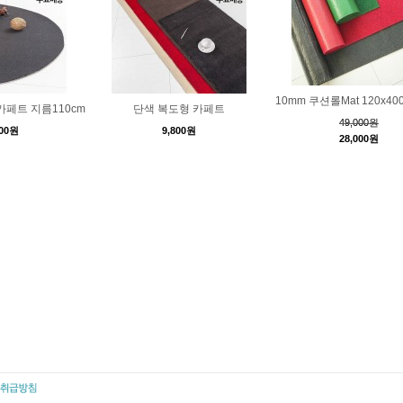
10mm 쿠션롤Mat 120x40
페트 지름110cm
단색 복도형 카페트
49,000원
900원
9,800원
28,000원