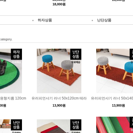
18,000원
하자상품
난단상품
category.
원형지름 120cm
유러피언샤기 러너 50x120cm 테라
유러피언샤기 러너 50x140
000원
13,900원
13,900원