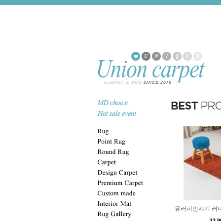
유러피언샤기 러너 
13,