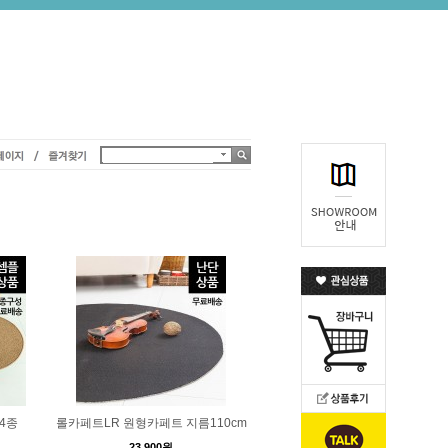
4종
롤카페트LR 원형카페트 지름110cm
23,900원