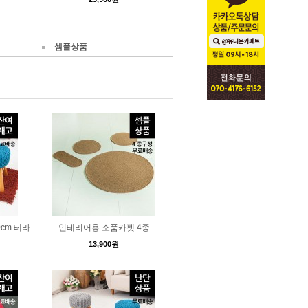
셈플상품
cm 테라
인테리어용 소품카펫 4종
13,900원