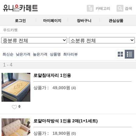
카테고리
검색
로그인
마이페이지
장바구니
관심상품
우드카펫
최신순
낮은가격
높은가격
상품명
최다리뷰
1 - 4
로얄침대자리 1인용
상품가 :
49,000원
(4)
0
로얄마작방석 1인용 2매(1+1세트)
상품가 :
18,900원
(0)