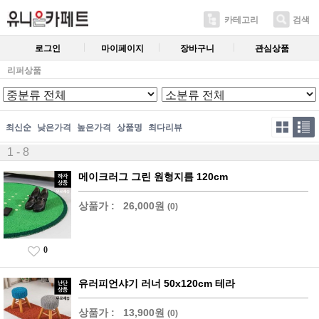
카테고리
검색
로그인
마이페이지
장바구니
관심상품
리퍼상품
최신순
낮은가격
높은가격
상품명
최다리뷰
1 - 8
메이크러그 그린 원형지름 120cm
상품가 :
26,000원
(0)
0
유러피언샤기 러너 50x120cm 테라
상품가 :
13,900원
(0)