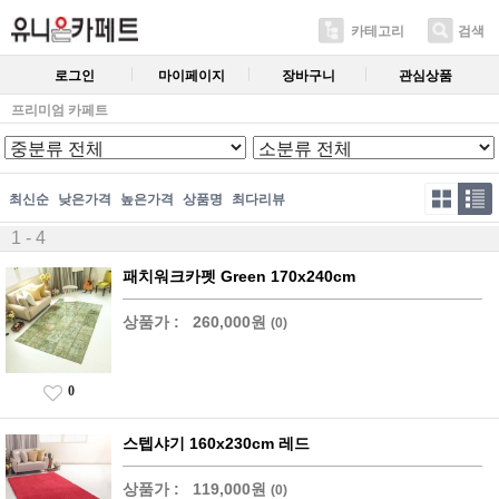
카테고리
검색
로그인
마이페이지
장바구니
관심상품
프리미엄 카페트
최신순
낮은가격
높은가격
상품명
최다리뷰
1 - 4
패치워크카펫 Green 170x240cm
상품가 :
260,000원
(0)
0
스텝샤기 160x230cm 레드
상품가 :
119,000원
(0)