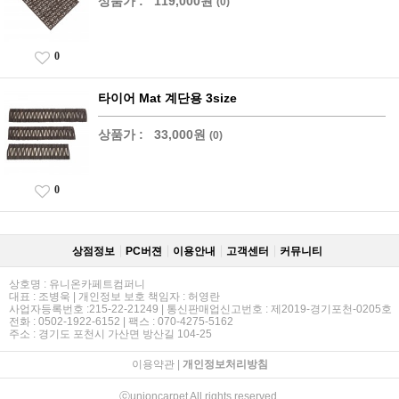
상품가 :
119,000원
(0)
0
타이어 Mat 계단용 3size
상품가 :
33,000원
(0)
0
상점정보
PC버젼
이용안내
고객센터
커뮤니티
상호명 : 유니온카페트컴퍼니
대표 : 조병욱 | 개인정보 보호 책임자 : 허영란
사업자등록번호 :215-22-21249 | 통신판매업신고번호 : 제2019-경기포천-0205호
전화 : 0502-1922-6152 | 팩스 : 070-4275-5162
주소 : 경기도 포천시 가산면 방산길 104-25
이용약관
|
개인정보처리방침
ⓒunioncarpet All rights reserved.