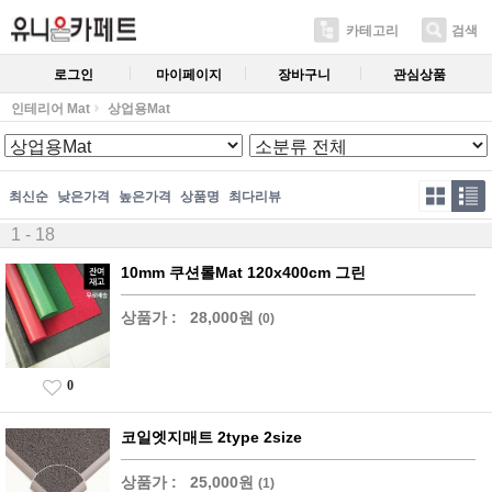
카테고리
검색
로그인
마이페이지
장바구니
관심상품
인테리어 Mat
상업용Mat
최신순
낮은가격
높은가격
상품명
최다리뷰
1 - 18
10mm 쿠션롤Mat 120x400cm 그린
상품가 :
28,000원
(0)
0
코일엣지매트 2type 2size
상품가 :
25,000원
(1)