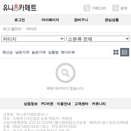
카테고리
검색
로그인
마이페이지
장바구니
관심상품
러그 갤러리
커티지
최신순
낮은가격
높은가격
상품명
최다리뷰
해당 데이터가 없습니다.
상점정보
PC버젼
이용안내
고객센터
커뮤니티
상호명 : 유니온카페트컴퍼니
대표 : 조병욱 | 개인정보 보호 책임자 : 허영란
사업자등록번호 :215-22-21249 | 통신판매업신고번호 : 제2019-경기포천-0205호
전화 : 0502-1922-6152 | 팩스 : 070-4275-5162
주소 : 경기도 포천시 가산면 방산길 104-25